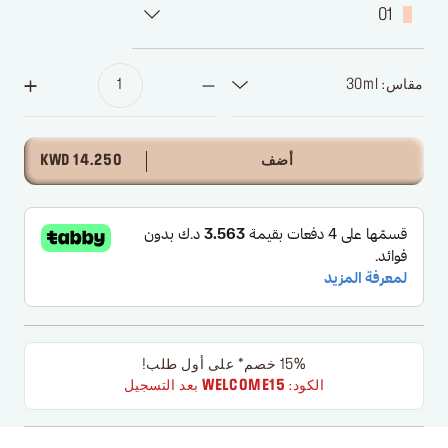
01
مقاس: 30ml
أضف
14.250 KWD
15% خصم* على أول طلب!
الكود:
WELCOME15
بعد التسجيل