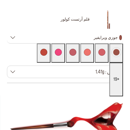
قلم أرتست كولور
جوزي ويرايفير
مقاس : 1.41g
19