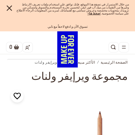
من خلال الاستمرار في تصفح هذا الموقع، فإنك توافق على استخدام ملفات تعريف الارتباط
وغيرها من التقنيات من ميك اب فور ايفر، لتحسين تجربة المستخدم والتسوق ولنتمكن من
تزويدك بمحتويات مخصصة وعروض تتماشى مع اهتماماتك. لمزيد من المعلومات الرجاء الاطلاع
على سياسة الخصوصية.
ا
ضغط هنا
>
تسوق الآن و ادفع لاحقاً مع تابي
احصلوا على 10% خصم* على أول طلب! انشئ حساب الآن
الفرصة الأخيرة: خصم 25% على خطوط مختارة
شحن مجاني لجميع الطلبات
اهدي مجموعاتك المفضلة! تسوق الآن
0
الصفحة الرئيسية
الأكثر مبيعاً
مجموعة ويرإيفر ولنات
مجموعة ويرإيفر ولنات