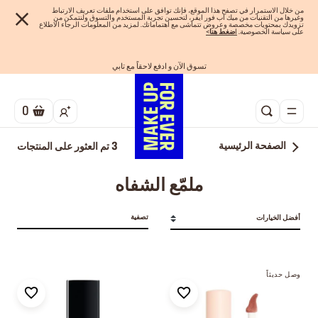
من خلال الاستمرار في تصفح هذا الموقع، فإنك توافق على استخدام ملفات تعريف الارتباط
وغيرها من التقنيات من ميك اب فور ايفر، لتحسين تجربة المستخدم والتسوق ولنتمكن من
تزويدك بمحتويات مخصصة وعروض تتماشى مع اهتماماتك. لمزيد من المعلومات الرجاء الاطلاع
على سياسة الخصوصية.
ا
ضغط هنا
>
اهدي مجموعاتك المفضلة! تسوق الآن
تسوق الآن و ادفع لاحقاً مع تابي
احصلوا على 10% خصم* على أول طلب! انشئ حساب الآن
الفرصة الأخيرة: خصم 25% على خطوط مختارة
شحن مجاني لجميع الطلبات
0
الصفحة الرئيسية
3
تم العثور على المنتجات
ملمّع الشفاه
تصفية
أفضل الخيارات
وصل حديثاً