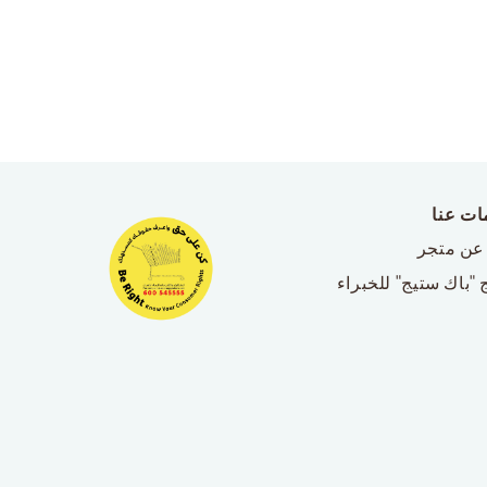
ات عنا
عن متجر
 "باك ستيج" للخبراء