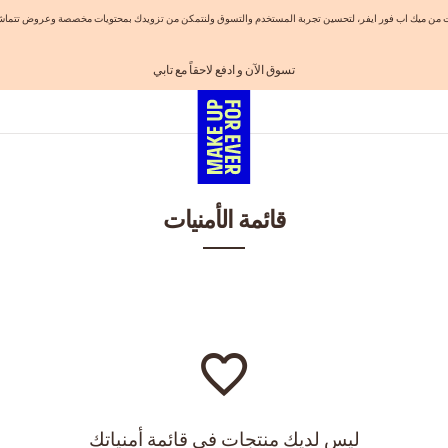
نيات من ميك اب فور ايفر، لتحسين تجربة المستخدم والتسوق ولنتمكن من تزويدك بمحتويات مخصصة وعروض تتماشى
تسوق الآن و ادفع لاحقاً مع تابي
احصلوا على 10% خصم* على أول طلب! انشئ حساب الآن
الفرصة الأخيرة: خصم 25% على خطوط مختارة
شحن مجاني لجميع الطلبات
اهدي مجموعاتك المفضلة! تسوق الآن
قائمة الأمنيات
ليس لديك منتجات في قائمة أمنياتك