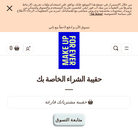
من خلال الاستمرار في تصفح هذا الموقع، فإنك توافق على استخدام ملفات تعريف الارتباط
وغيرها من التقنيات من ميك اب فور ايفر، لتحسين تجربة المستخدم والتسوق ولنتمكن من
تزويدك بمحتويات مخصصة وعروض تتماشى مع اهتماماتك. لمزيد من المعلومات الرجاء الاطلاع
على سياسة الخصوصية.
ا
ضغط هنا
>
تسوق الآن و ادفع لاحقاً مع تابي
احصلوا على 10% خصم* على أول طلب! انشئ حساب الآن
الفرصة الأخيرة: خصم 25% على خطوط مختارة
شحن مجاني لجميع الطلبات
اهدي مجموعاتك المفضلة! تسوق الآن
0
حقيبة الشراء الخاصة بك
حقيبة مشترياتك فارغة
متابعة التسوق