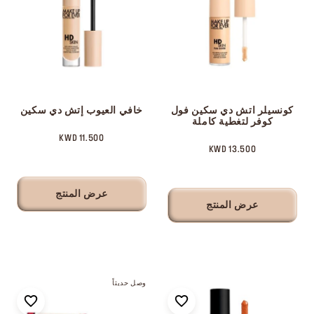
كونسيلر اتش دي سكين فول
خافي العيوب إتش دي سكين
كوفر لتغطية كاملة
11.500 KWD
13.500 KWD
عرض المنتج
عرض المنتج
وصل حديثاً