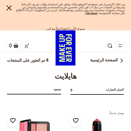
من خلال الاستمرار في تصفح هذا الموقع، فإنك توافق على استخدام ملفات تعريف الارتباط
وغيرها من التقنيات من ميك اب فور ايفر، لتحسين تجربة المستخدم والتسوق ولنتمكن من
تزويدك بمحتويات مخصصة وعروض تتماشى مع اهتماماتك. لمزيد من المعلومات الرجاء الاطلاع
على سياسة الخصوصية.
ا
ضغط هنا
>
اهدي مجموعاتك المفضلة! تسوق الآن
تسوق الآن و ادفع لاحقاً مع تابي
احصلوا على 10% خصم* على أول طلب! انشئ حساب الآن
الفرصة الأخيرة: خصم 25% على خطوط مختارة
شحن مجاني لجميع الطلبات
0
الصفحة الرئيسية
4
تم العثور على المنتجات
هايلايت
تصفية
أفضل الخيارات
وصل حديثاً