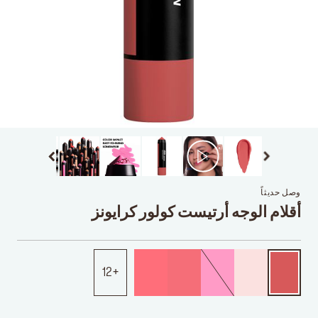
وصل حديثاً
أقلام الوجه أرتيست كولور كرايونز
12