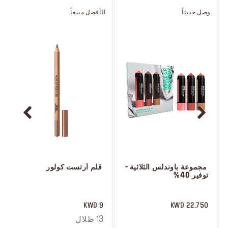
وصل حديثاً
الأفضل مبيعاً
و
 مجموعة باوندلس الثلاثية - 
 قلم أرتست كولور
توفير 40%
 ‎‎‎‎‎‎‎‎ㅤ
 ‎‎‎‎‎‎‎‎ㅤ
9 KWD
22.750 KWD
13 ظلال