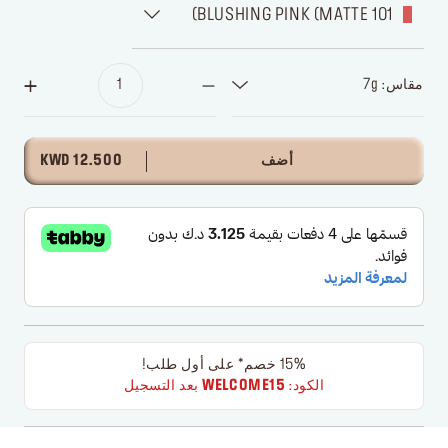
101 BLUSHING PINK (MATTE)
مقاس: 7g
أضف
12.500 KWD
15% خصم* على أول طلب!
الكود:
WELCOME15
بعد التسجيل