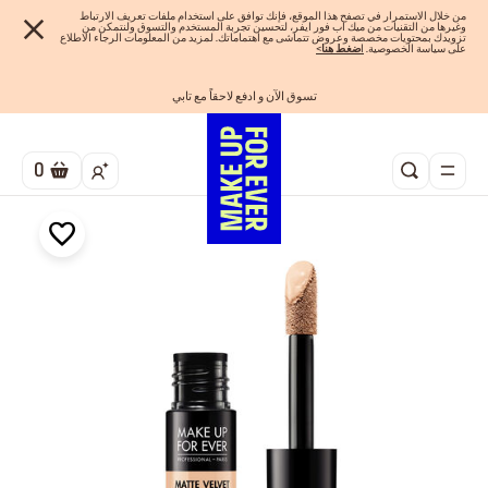
من خلال الاستمرار في تصفح هذا الموقع، فإنك توافق على استخدام ملفات تعريف الارتباط
وغيرها من التقنيات من ميك اب فور ايفر، لتحسين تجربة المستخدم والتسوق ولنتمكن من
تزويدك بمحتويات مخصصة وعروض تتماشى مع اهتماماتك. لمزيد من المعلومات الرجاء الاطلاع
على سياسة الخصوصية.
ا
ضغط هنا
>
تسوق الآن و ادفع لاحقاً مع تابي
احصلوا على 10% خصم* على أول طلب! انشئ حساب الآن
الفرصة الأخيرة: خصم 25% على خطوط مختارة
شحن مجاني لجميع الطلبات
اهدي مجموعاتك المفضلة! تسوق الآن
0