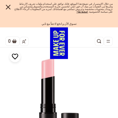
من خلال الاستمرار في تصفح هذا الموقع، فإنك توافق على استخدام ملفات تعريف الارتباط
وغيرها من التقنيات من ميك اب فور ايفر، لتحسين تجربة المستخدم والتسوق ولنتمكن من
تزويدك بمحتويات مخصصة وعروض تتماشى مع اهتماماتك. لمزيد من المعلومات الرجاء الاطلاع
على سياسة الخصوصية.
ا
ضغط هنا
>
اهدي مجموعاتك المفضلة! تسوق الآن
تسوق الآن و ادفع لاحقاً مع تابي
احصلوا على 10% خصم* على أول طلب! انشئ حساب الآن
الفرصة الأخيرة: خصم 25% على خطوط مختارة
شحن مجاني لجميع الطلبات
0