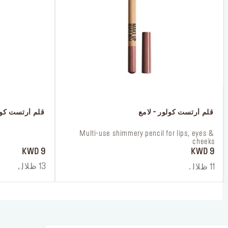
 قلم أرتست كولور - لامع
 قلم أرتست كو
 ‎‎‎‎‎‎‎‎ㅤ
 Multi-use shimmery pencil for lips, eyes & 
cheeks
9 KWD
9 KWD
13 ظلال
11 ظلال