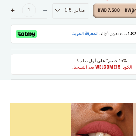
مقاس: 0.15 fl. oz
7.500 KWD
1
15% خصم* على أول طلب!
الكود:
WELCOME15
بعد التسجيل