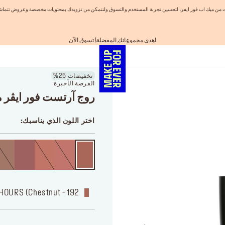
نيات من ميك اب فور ايفر، لتحسين تجربة المستخدم والتسوق ولنتمكن من تزويدك بمحتويات مخصصة وعروض تتماشى
اهدي مجموعاتك المفضلة! تسوق الآن
احصلوا على 10% خصم* على أول طلب! انشئ حساب الآن
الفرصة الأخيرة: خصم 25% على خطوط مختارة
شحن مجاني لجميع الطلبات
تسوق الآن و ادفع لاحقاً مع تابي
تخفيضات 25%
الفرصة الأخيرة
روج آرتست فور ايڤر 
اختر اللون الذي يناسبك:
192 - TOFFEE AT ALL HOURS (Chestnut)