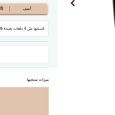
أضف
0 KWD
ميزات ستحبها