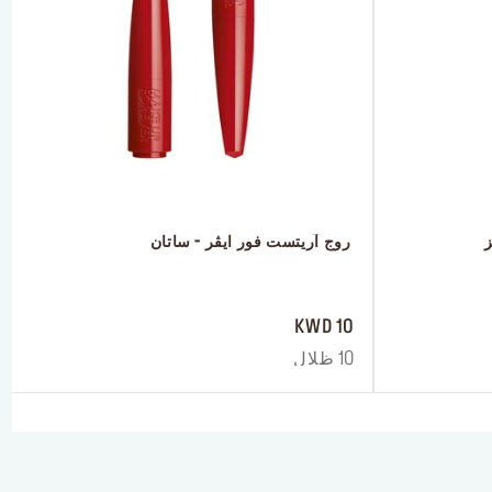
ز
 روج آريتست فور ايڤر - ساتان
 ‎‎‎‎‎‎‎‎ㅤ
10 KWD
10 ظلال