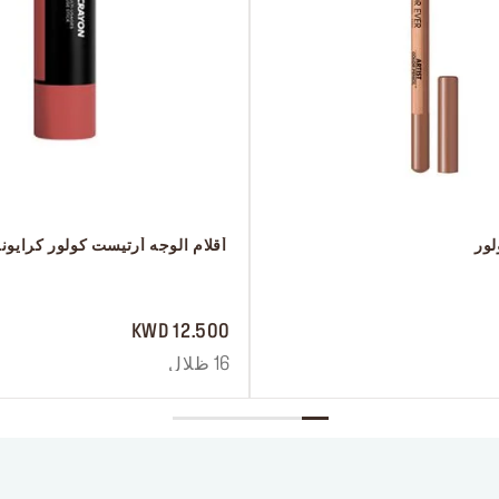
لور
 أقلام الوجه أرتيست كولور كرايون
 ‎‎‎‎‎‎‎‎ㅤ
12.500 KWD
16 ظلال