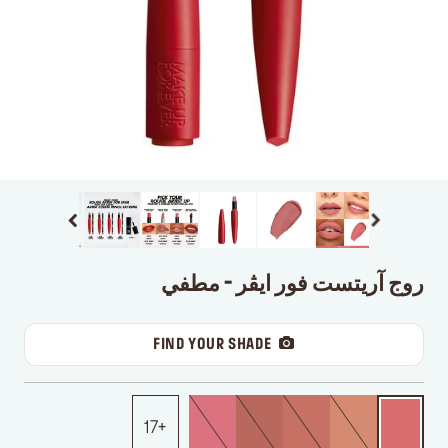
روج آريتست فور ايڤر - مطفي
FIND YOUR SHADE
17