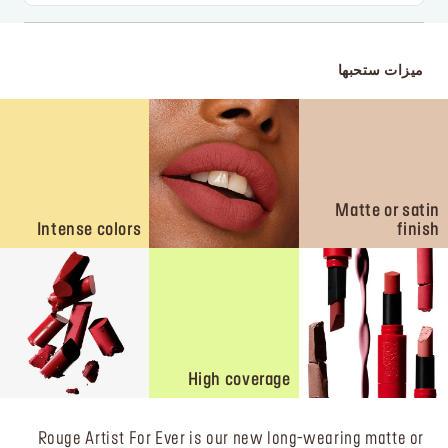
ميزات ستحبها
Matte or satin
Intense colors
finish
High coverage
Rouge Artist For Ever is our new long-wearing matte or