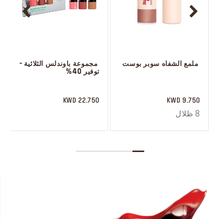
 ملمع الشفاه سوبر بوست
 مجموعة باوندلس الثلاثية - 
توفير 40%
 ‎‎‎‎‎‎‎‎ㅤ
 ‎‎‎‎‎‎‎‎ㅤ
22.750 KWD
9.750 KWD
8 ظلال