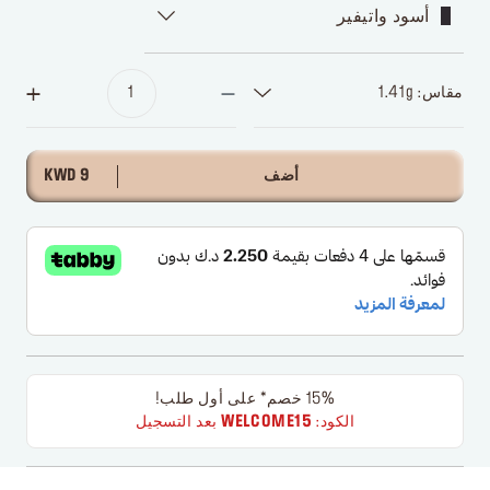
أسود واتيفير
مقاس: 1.41g
أضف
9 KWD
15% خصم* على أول طلب!
الكود:
WELCOME15
بعد التسجيل