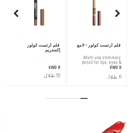
 قلم أرتست كولور - لامع
 قلم أرتست كولور 
إكستريم
 ‎‎‎‎‎‎‎‎ㅤ
 Multi-use shimmery 
pencil for lips, eyes & 
cheeks
9 KWD
9 KWD
10 ظلال
11 ظلال