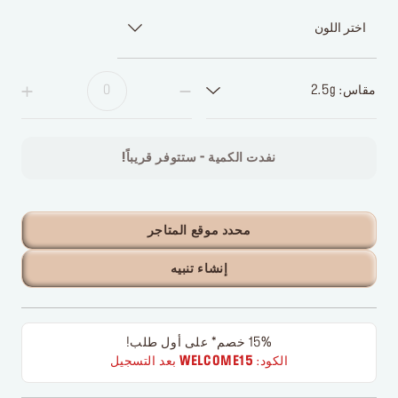
اختر اللون
مقاس: 2.5g
نفدت الكمية - ستتوفر قريباً!
محدد موقع المتاجر
إنشاء تنبيه
15% خصم* على أول طلب!
الكود:
WELCOME15
بعد التسجيل