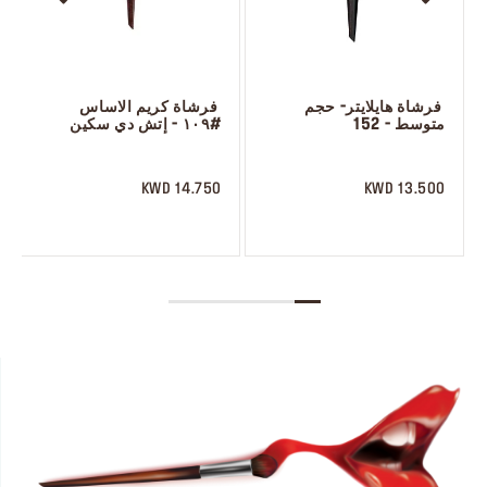
 فرشاة هايلايتر- حجم 
 فرشاة كريم الاساس 
متوسط - 152
#١٠٩ - إتش دي سكين
 ‎‎‎‎‎‎‎‎ㅤ
 ‎‎‎‎‎‎‎‎ㅤ
14.750 KWD
13.500 KWD