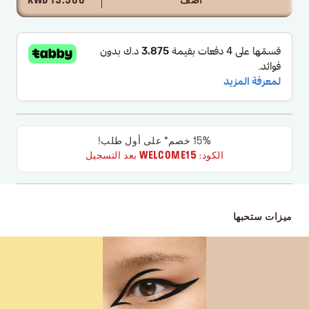
أضف
15.500 KWD
15% خصم* على أول طلب!
الكود:
WELCOME15
بعد التسجيل
ميزات ستحبها