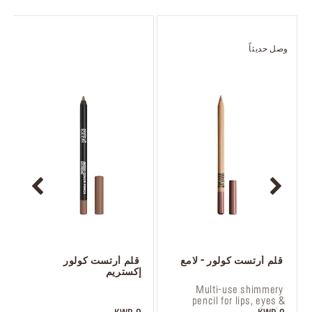
وصل حديثاً
ا
 قلم أرتست كولور - لامع
 قلم أرتست كولور 
إكستريم
 ‎‎‎‎‎‎‎‎ㅤ
 Multi-use shimmery 
pencil for lips, eyes & 