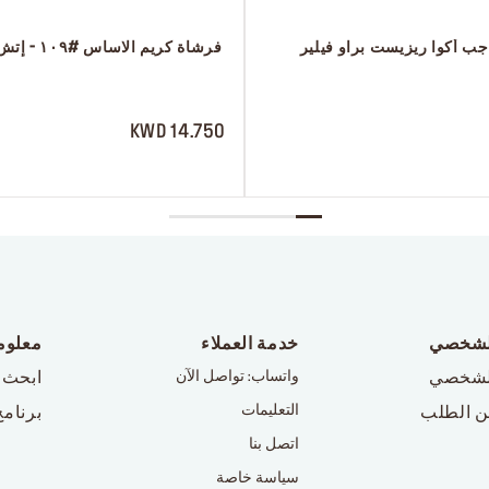
جب أكوا ريزيست براو فيلير
 فرشاة كريم الاساس #١٠٩ - إتش دي سكين
 ‎‎‎‎‎‎‎‎ㅤ
14.750 KWD
لشخصي
خدمة العملاء
معلوم
لشخصي
واتساب: تواصل الآن
ابحث 
التعليمات
ن الطلب
برنامج
اتصل بنا
سياسة خاصة