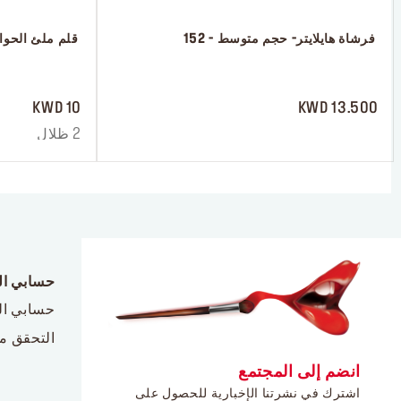
 فرشاة هايلايتر- حجم متوسط - 152
 قلم ملئ الحوا
 ‎‎‎‎‎‎‎‎ㅤ
 ‎‎‎‎‎‎‎‎ㅤ
10 KWD
13.500 KWD
2 ظلال
حسابي ا
حسابي ا
التحقق م
انضم إلى المجتمع
اشترك في نشرتنا الإخبارية للحصول على