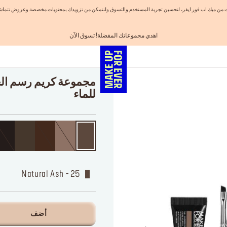
نيات من ميك اب فور ايفر، لتحسين تجربة المستخدم والتسوق ولنتمكن من تزويدك بمحتويات مخصصة وعروض تتماشى
اهدي مجموعاتك المفضلة! تسوق الآن
احصلوا على 10% خصم* على أول طلب! انشئ حساب الآن
الفرصة الأخيرة: خصم 25% على خطوط مختارة
شحن مجاني لجميع الطلبات
تسوق الآن و ادفع لاحقاً مع تابي
مجموعة كريم رسم الح
للماء
25 - Natural Ash
أضف