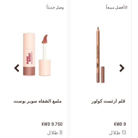
الأفضل مبيعاً
وصل حديثاً
أ
 قلم أرتست كولور
 ملمع الشفاه سوبر بوست
 ‎‎‎‎‎‎‎‎ㅤ
 ‎‎‎‎‎‎‎‎ㅤ
9.750 KWD
9 KWD
13 ظلال
8 ظلال