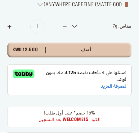
600 ANYWHERE CAFFEINE (MATTE)
مقاس: 7g
أضف
12.500 KWD
15% خصم* على أول طلب!
الكود:
WELCOME15
بعد التسجيل