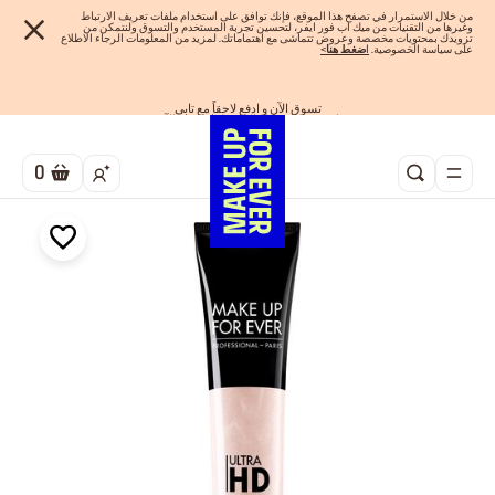
من خلال الاستمرار في تصفح هذا الموقع، فإنك توافق على استخدام ملفات تعريف الارتباط
وغيرها من التقنيات من ميك اب فور ايفر، لتحسين تجربة المستخدم والتسوق ولنتمكن من
تزويدك بمحتويات مخصصة وعروض تتماشى مع اهتماماتك. لمزيد من المعلومات الرجاء الاطلاع
على سياسة الخصوصية.
ا
ضغط هنا
>
اهدي مجموعاتك المفضلة! تسوق الآن
تسوق الآن و ادفع لاحقاً مع تابي
احصلوا على 10% خصم* على أول طلب! انشئ حساب الآن
الفرصة الأخيرة: خصم 25% على خطوط مختارة
شحن مجاني لجميع الطلبات
0