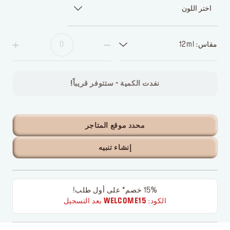
اختر اللون
مقاس: 12ml
نفدت الكمية - ستتوفر قريباً!
محدد موقع المتاجر
إنشاء تنبيه
15% خصم* على أول طلب!
الكود:
WELCOME15
بعد التسجيل