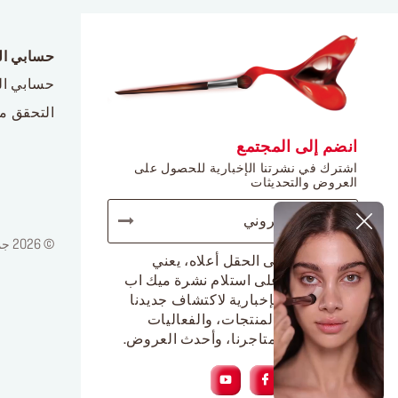
حسابي ا
حسابي ا
التحقق م
انضم إلى المجتمع
اشترك في نشرتنا الإخبارية للحصول على
العروض والتحديثات
© 2026 جميع الحقوق محفوظة لدى ميك أب فور ايفر / إشعار قانوني / سياسة الخصوصية
الضغط على الحقل أعلاه، يعني
موافقتك على استلام نشرة ميك اب
فور ايفر الإخبارية لاكتشاف جديدنا
من أجمل المنتجات، والفعاليات
الحصرية بمتاجرنا، وأحدث العروض.