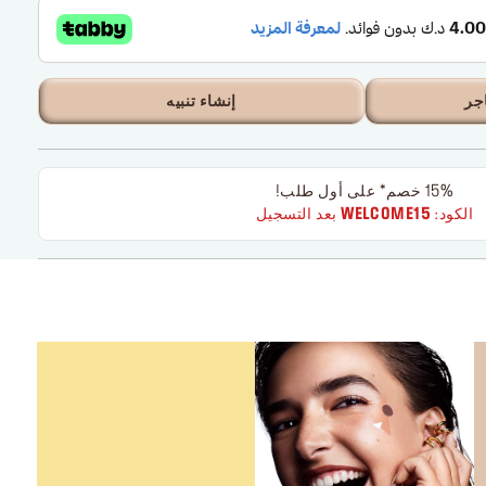
جر
إنشاء تنبيه
15% خصم* على أول طلب!
الكود:
WELCOME15
بعد التسجيل