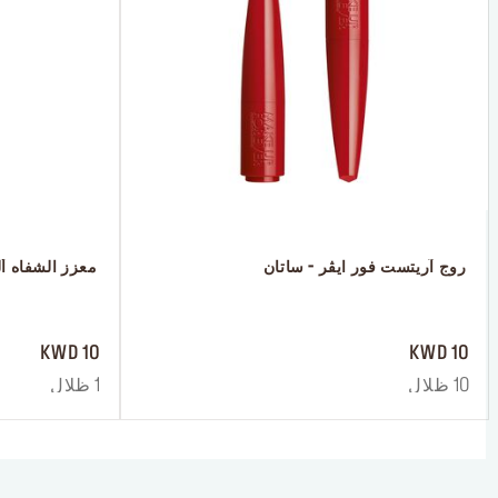
 روج آريتست فور ايڤر - ساتان
 معزز الشفاه أ
 ‎‎‎‎‎‎‎‎ㅤ
 ‎‎‎‎‎‎‎‎ㅤ
10 KWD
10 KWD
10 ظلال
1 ظلال