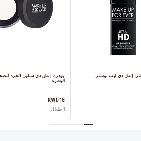
لترا إتش دي ليب بوستر
البشرة
 ‎‎‎‎‎‎‎‎ㅤ
16 KWD
1 ظلال