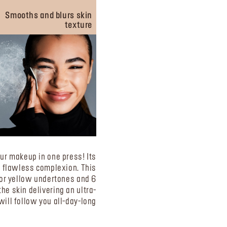
Smooths and blurs skin
texture
our makeup in one press! Its
 a flawless complexion. This
for yellow undertones and 6
he skin delivering an ultra-
ill follow you all-day-long!