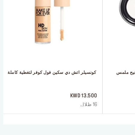
 بودرة  إتش دي سكين الحرة لتصحيح ملمس 
 كونسيلر اتش دي سكين فول كوفر لتغطية كاملة
 ‎‎‎‎‎‎‎‎ㅤ
13.500 KWD
16 ظلال