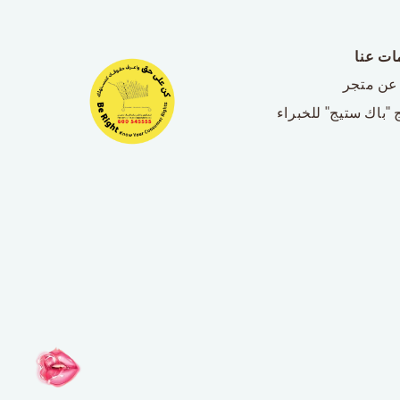
ات عنا
عن متجر
 "باك ستيج" للخبراء