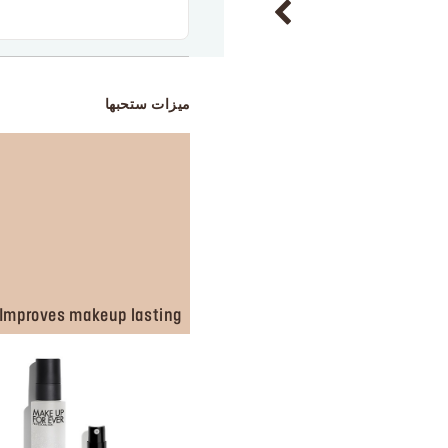
ميزات ستحبها
Improves makeup lasting