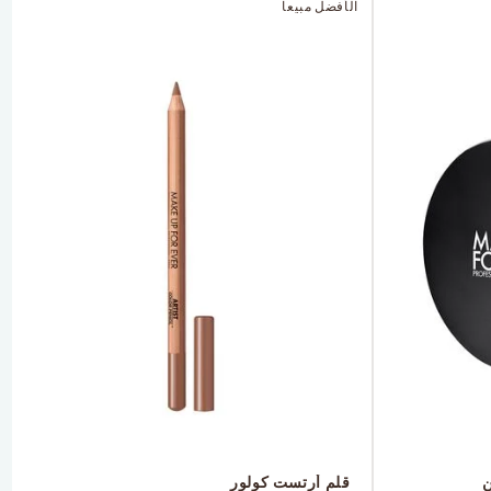
الأفضل مبيعاً
ن
 قلم أرتست كولور