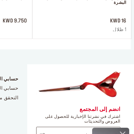
البشرة
 ‎‎‎‎‎‎‎‎ㅤ
 ‎‎‎‎‎‎‎‎ㅤ
9.750 KWD
16 KWD
1 ظلال
حسابي ا
حسابي ا
التحقق م
انضم إلى المجتمع
اشترك في نشرتنا الإخبارية للحصول على
العروض والتحديثات