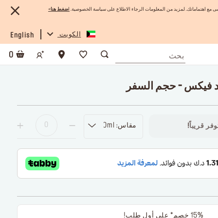
 مع اهتماماتك. لمزيد من المعلومات الرجاء الاطلاع على سياسة الخصوصية.
ا
ضغط هنا
>
الكويت
English
0
ند فيكس - حجم السفر
مقاس: 30ml
فر قريباً!
15% خصم* على أول طلب!