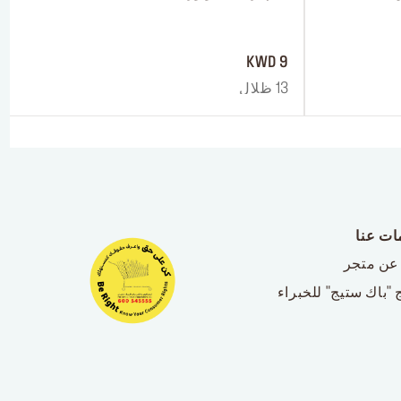
 ‎‎‎‎‎‎‎‎ㅤ
9 KWD
13 ظلال
ات عنا
عن متجر
 "باك ستيج" للخبراء