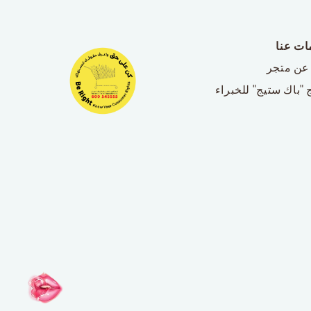
ات عنا
عن متجر
 "باك ستيج" للخبراء