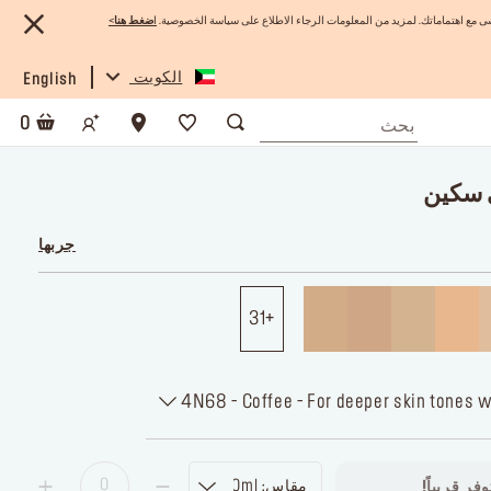
 مع اهتماماتك. لمزيد من المعلومات الرجاء الاطلاع على سياسة الخصوصية.
ا
ضغط هنا
>
الكويت
English
0
 سكين
جربها
31
4N68 - Coffee - For deeper skin tones 
مقاس: 30ml
فر قريباً!