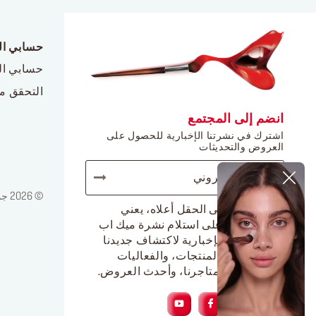
حسابي ا
حسابي ا
التحقق م
انضم إلى المجتمع
اشترك في نشرتنا الإخبارية للحصول على
العروض والتحديثات
© 2026 جميع الحقوق محفوظة لدى ميك أب فور ايفر / إشعار قانوني / سياسة الخصوصية
الضغط على الحقل أعلاه، يعني
موافقتك على استلام نشرة ميك اب
فور ايفر الإخبارية لاكتشاف جديدنا
من أجمل المنتجات، والفعاليات
الحصرية بمتاجرنا، وأحدث العروض.