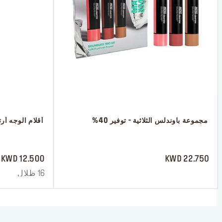
 مجموعة باوندلس الثلاثية - توفير 40%
 أقلام الوجه أر
 ‎‎‎‎‎‎‎‎ㅤ
 ‎‎‎‎‎‎‎‎ㅤ
12.500 KWD
22.750 KWD
16 ظلال