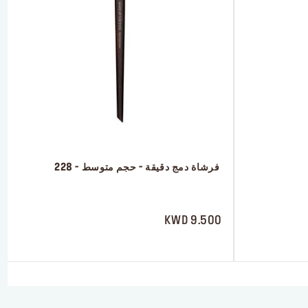
 فرشاة دمج دقيقة - حجم متوسط - 228
 ‎‎‎‎‎‎‎‎ㅤ
9.500 KWD