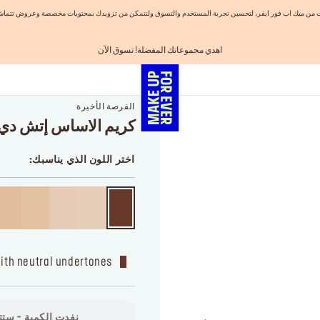
نيات من ميك اب فور ايفر، لتحسين تجربة المستخدم والتسوق ولنتمكن من تزويدك بمحتويات مخصصة وعروض تتماشى
اهدي مجموعاتك المفضلة! تسوق الآن
احصلوا على 10% خصم* على أول طلب! انشئ حساب الآن
الفرصة الأخيرة: خصم 25% على خطوط مختارة
شحن مجاني لجميع الطلبات
تسوق الآن و ادفع لاحقاً مع تابي
الفرصة الأخيرة
كريم الاساس إتش دي
اختر اللون الذي يناسبك:
with neutral undertones
نفدت الكمية - ستتو