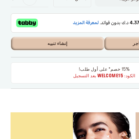
جر
إنشاء تنبيه
15% خصم* على أول طلب!
الكود:
WELCOME15
بعد التسجيل