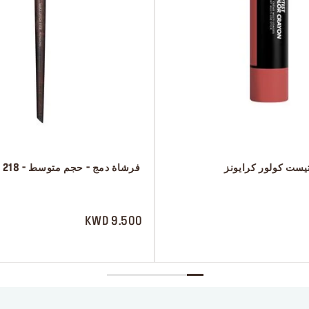
تيست كولور كرايونز
 فرشاة دمج - حجم متوسط - 218
 ‎‎‎‎‎‎‎‎ㅤ
9.500 KWD