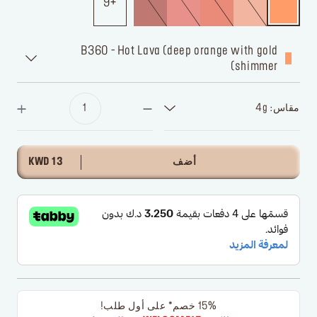
9
B360 - Hot Lava (deep orange with gold
shimmer)
مقاس: 4g
أضف
13 KWD
15% خصم* على أول طلب!