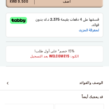
أضف
9.500 KWD
15% خصم* على أول طلب!
الكود:
WELCOME15
بعد التسجيل
الوصف والفوائد
قد يعجبك أيضاً