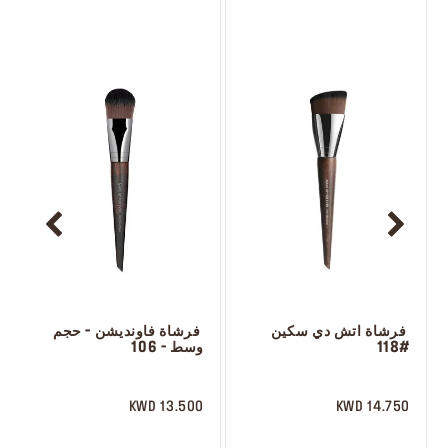
 فرشاة اتش دي سكين 
 فرشاة فاونديشن - حجم 
#118
وسط - 106
 ‎‎‎‎‎‎‎‎ㅤ
 ‎‎‎‎‎‎‎‎ㅤ
13.500 KWD
14.750 KWD