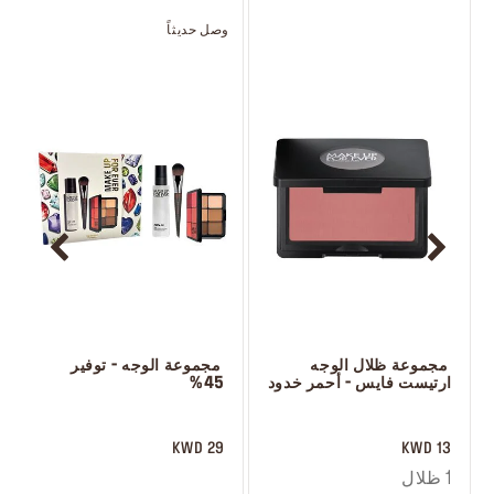
وصل حديثاً
و
 مجموعة ظلال الوجه 
 مجموعة الوجه - توفير 
ارتيست فايس - أحمر خدود
45%
 ㅤ
 ‎‎‎‎‎‎‎‎ㅤ
29 KWD
13 KWD
1 ظلال