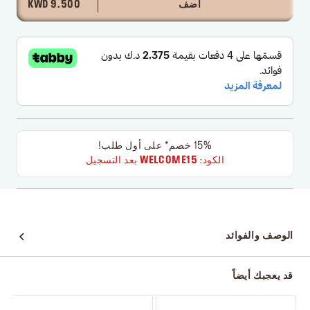
أضف
9.500 KWD
15% خصم* على أول طلب!
الكود:
WELCOME15
بعد التسجيل
الوصف والفوائد
قد يعجبك أيضاً