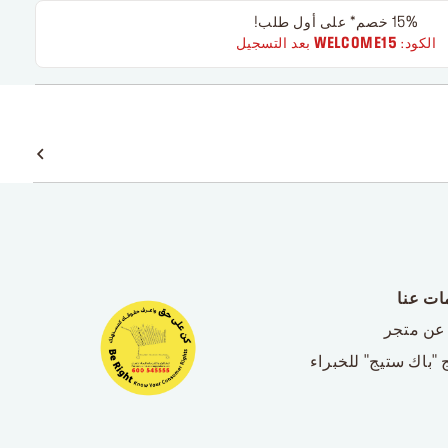
15% خصم* على أول طلب!
الكود:
WELCOME15
بعد التسجيل
ات عنا
عن متجر
 "باك ستيج" للخبراء