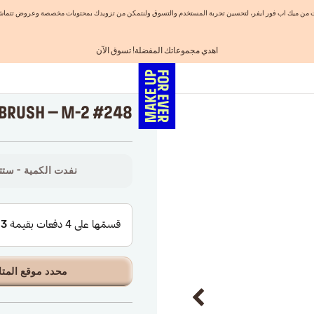
نيات من ميك اب فور ايفر، لتحسين تجربة المستخدم والتسوق ولنتمكن من تزويدك بمحتويات مخصصة وعروض تتماشى
اهدي مجموعاتك المفضلة! تسوق الآن
احصلوا على 10% خصم* على أول طلب! انشئ حساب الآن
الفرصة الأخيرة: خصم 25% على خطوط مختارة
شحن مجاني لجميع الطلبات
تسوق الآن و ادفع لاحقاً مع تابي
#248 2-ENDED EYES BRUSH – M
نفدت الكمية - ستتو
محدد موقع المتا