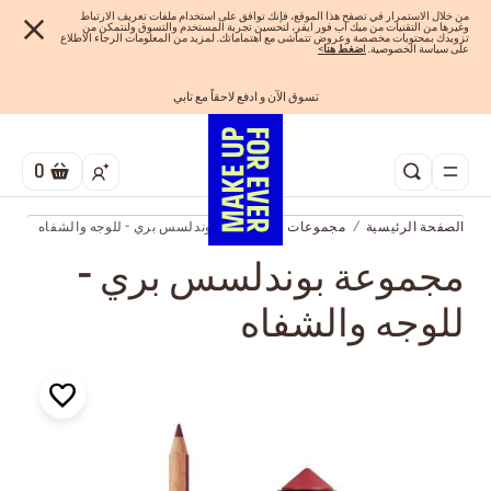
من خلال الاستمرار في تصفح هذا الموقع، فإنك توافق على استخدام ملفات تعريف الارتباط
وغيرها من التقنيات من ميك اب فور ايفر، لتحسين تجربة المستخدم والتسوق ولنتمكن من
تزويدك بمحتويات مخصصة وعروض تتماشى مع اهتماماتك. لمزيد من المعلومات الرجاء الاطلاع
على سياسة الخصوصية.
ا
ضغط هنا
>
تسوق الآن و ادفع لاحقاً مع تابي
احصلوا على 10% خصم* على أول طلب! انشئ حساب الآن
الفرصة الأخيرة: خصم 25% على خطوط مختارة
شحن مجاني لجميع الطلبات
اهدي مجموعاتك المفضلة! تسوق الآن
0
الصفحة الرئيسية
مجموعات
مجموعة بوندلسس بري - للوجه والشفاه
مجموعة بوندلسس بري -
للوجه والشفاه