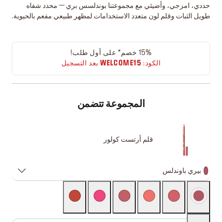
حددي، امزجي، وأضيئي مع مجموعتنا بوندلسس بري — محدد شفاه
طويل الثبات وقلم لون متعدد الاستخدامات لمظهر طبيعي مفعم بالحيوية.
15% خصم* على أول طلب!
الكود:
WELCOME15
بعد التسجيل
المجموعة تتضمن
قلم أرتست كولور
بيري باوندلس