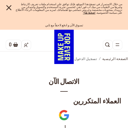
من خلال الاستمرار في تصفح هذا الموقع، فإنك توافق على استخدام ملفات تعريف الارتباط
وغيرها من التقنيات من ميك اب فور ايفر، لتحسين تجربة المستخدم والتسوق ولنتمكن من
تزويدك بمحتويات مخصصة وعروض تتماشى مع اهتماماتك. لمزيد من المعلومات الرجاء الاطلاع
على سياسة الخصوصية.
ا
ضغط هنا
>
تسوق الآن و ادفع لاحقاً مع تابي
احصلوا على 10% خصم* على أول طلب! انشئ حساب الآن
الفرصة الأخيرة: خصم 25% على خطوط مختارة
شحن مجاني لجميع الطلبات
اهدي مجموعاتك المفضلة! تسوق الآن
0
الصفحة الرئيسية
تسجيل الدخول
الاتصال الآن
العملاء المتكررين