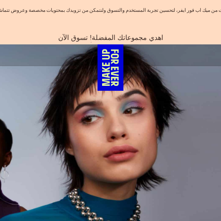
نيات من ميك اب فور ايفر، لتحسين تجربة المستخدم والتسوق ولنتمكن من تزويدك بمحتويات مخصصة وعروض تتماشى
اهدي مجموعاتك المفضلة! تسوق الآن
احصلوا على 10% خصم* على أول طلب! انشئ حساب الآن
الفرصة الأخيرة: خصم 25% على خطوط مختارة
شحن مجاني لجميع الطلبات
تسوق الآن و ادفع لاحقاً مع تابي