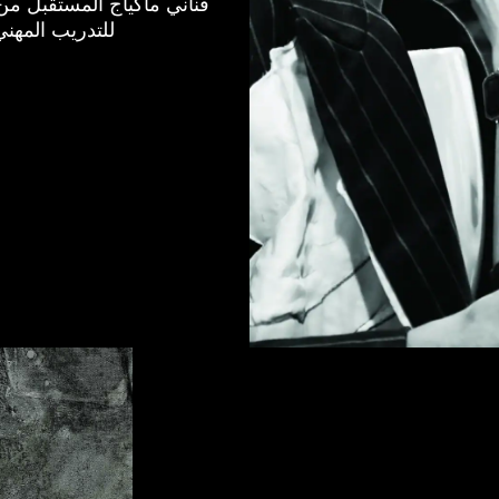
فناني ماكياج المستقبل من 
للتدريب المهني