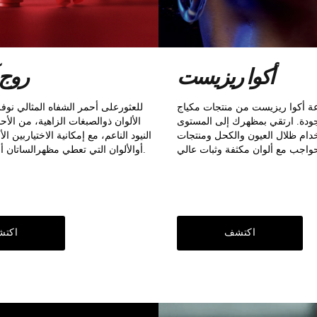
أكوا ريزيست
روج
 أكوا ريزيست من منتجات مكياج
لجودة. ارتقي بمظهرك إلى المستوى
الألوان ذوالصبغات الزاهية، من الأ
خدام ظلال العيون والكحل ومنتجات
النيود الناعم، مع إمكانية الاختياربين ال
أوالألوان التي تعطي مظهرالساتان أوالألوان اللامعة.
اكتشف
اكت