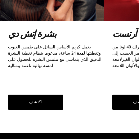
 آرتست
بشرة إتش دي
للعثورعلى أحمر الشفاه المثالي نوفرلك 40 لونا من
يعمل كريم الأساس السائل على طمس العيوب
حمر الخضب إلى
وتغطيتها لمدة 24 ساعة، مدعوما بنظام تغطية البشرة
ألوان الغيرلامعة
الدقيق الذي يتماشى مع ملمس البشرة للحصول على
لمسة نهائية ناعمة ومثالية.
شف
اكتشف