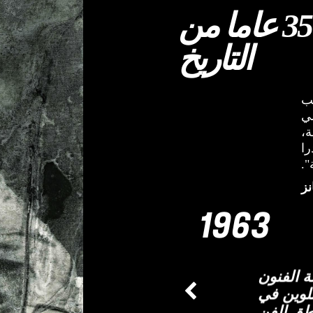
اكتشف علامة تجارية لها 35 عاما من
التاريخ
لب
لي
ة،
را
".
نز
1963
 الفنون
لوين في