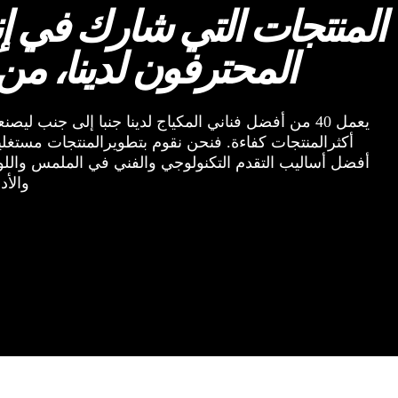
المنتجات التي شارك في إن
المحترفون لدينا، من
يعمل 40 من أفضل فناني المكياج لدينا جنبا إلى جنب ليصنع
أكثرالمنتجات كفاءة. فنحن نقوم بتطويرالمنتجات مستغل
أفضل أساليب التقدم التكنولوجي والفني في الملمس والل
والأدا