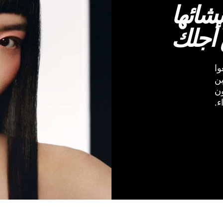
شائها
 أجلك
وا
ين
ون
ء.