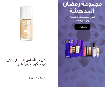
 كريم الأساس السائل إتش 
دي سكين هيدرا غلو
 ‎‎‎‎‎‎‎‎ㅤ
17.500 KWD