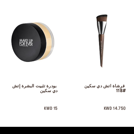
 فرشاة اتش دي سكين 
 بودرة تثبيت البشرة إتش 
#118
دي سكين
 ‎‎‎‎‎‎‎‎ㅤ
 ‎‎‎‎‎‎‎‎ㅤ
15 KWD
14.750 KWD