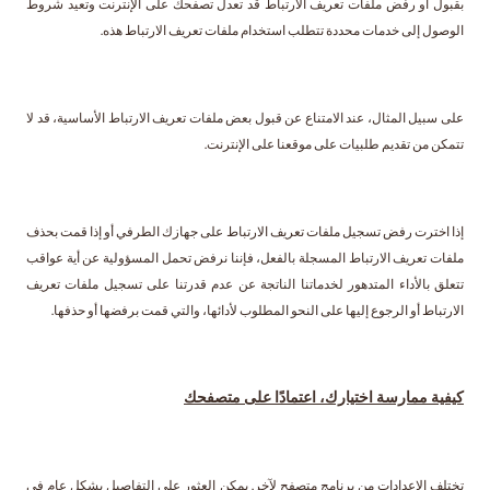
بقبول أو رفض ملفات تعريف الارتباط قد تعدل تصفحك على الإنترنت وتعيد شروط
الوصول إلى خدمات محددة تتطلب استخدام ملفات تعريف الارتباط هذه.
على سبيل المثال، عند الامتناع عن قبول بعض ملفات تعريف الارتباط الأساسية، قد لا
تتمكن من تقديم طلبيات على موقعنا على الإنترنت.
إذا اخترت رفض تسجيل ملفات تعريف الارتباط على جهازك الطرفي أو إذا قمت بحذف
ملفات تعريف الارتباط المسجلة بالفعل، فإننا نرفض تحمل المسؤولية عن أية عواقب
تتعلق بالأداء المتدهور لخدماتنا الناتجة عن عدم قدرتنا على تسجيل ملفات تعريف
الارتباط أو الرجوع إليها على النحو المطلوب لأدائها، والتي قمت برفضها أو حذفها.
كيفية ممارسة اختيارك، اعتمادًا على متصفحك
تختلف الإعدادات من برنامج متصفح لآخر. يمكن العثور على التفاصيل بشكل عام في