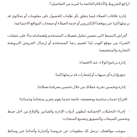
(راجع الشروط والأحكام الخاصة بنا لمزيد من التفاصيل) ؛
· إدارة علاقات العملاء فيما يتعلق بأي طلبات للحصول على معلومات أو شكاوى قد
ترسلها إلينا عبر موقعنا الإلكتروني أو خدمة العملاء أو صفحات المواقع الاجتماعية؛
· أغراض التنميط التي تتضمن تحليل تفضيلات المستخدم واهتماماته بناءً على عمليات
الشراء من موقع الويب إما لتقييم رضا المستخدم أو إرسال العروض الترويجية
التجارية والمتخصصة؛
· إدارة برنامج الولاء، عند الاقتضاء؛
· تتبع وإدارة أي تنبيهات أو إشعارات قد ترسلها إلينا؛
· إدارة وتحسين تجربة عملائك من خلال تحسين معرفتنا بعملائنا؛
· اقتراح خدمات مناسبة ومخصصة، خاصة عندما نقوم بتعزيز منتجاتنا وخدماتنا؛
· إجراء التحليلات الإحصائية لتطوير أدوات الإدارة والقياس والإبلاغ من أجل ضبط
وتحسين المبيعات والتسويق وتصنيع المنتجات؛
· بموجب موافقتك، نرسل لك معلومات عن عروضنا وأخبارنا وأحداثنا عبر وسائط