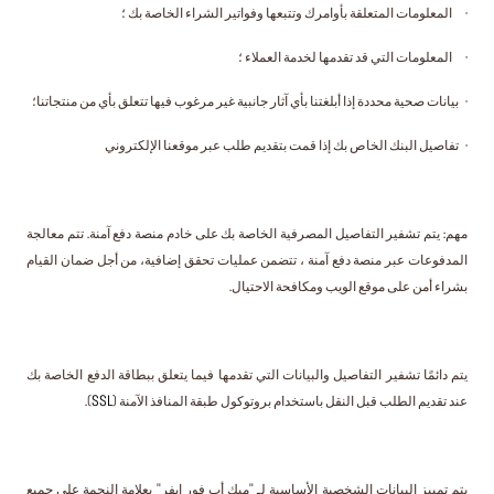
· المعلومات المتعلقة بأوامرك وتتبعها وفواتير الشراء الخاصة بك ؛
· المعلومات التي قد تقدمها لخدمة العملاء ؛
· بيانات صحية محددة إذا أبلغتنا بأي آثار جانبية غير مرغوب فيها تتعلق بأي من منتجاتنا؛
· تفاصيل البنك الخاص بك إذا قمت بتقديم طلب عبر موقعنا الإلكتروني
مهم: يتم تشفير التفاصيل المصرفية الخاصة بك على خادم منصة دفع آمنة. تتم معالجة
المدفوعات عبر منصة دفع آمنة ، تتضمن عمليات تحقق إضافية، من أجل ضمان القيام
بشراء أمن على موقع الويب ومكافحة الاحتيال.
يتم دائمًا تشفير التفاصيل والبيانات التي تقدمها فيما يتعلق ببطاقة الدفع الخاصة بك
عند تقديم الطلب قبل النقل باستخدام بروتوكول طبقة المنافذ الآمنة (
SSL
).
يتم تمييز البيانات الشخصية الأساسية لـ "ميك أب فور إيفر" بعلامة النجمة على جميع