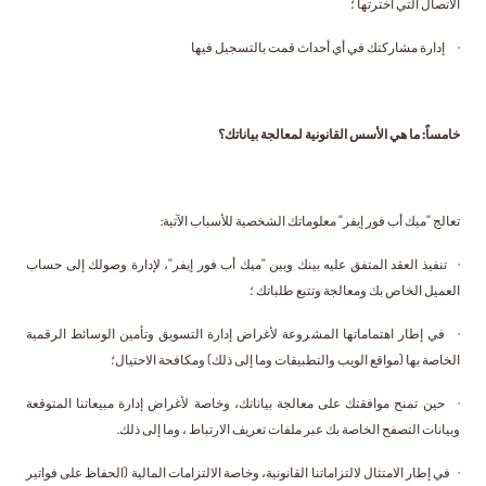
الاتصال التي اخترتها ؛
· إدارة مشاركتك في أي أحداث قمت بالتسجيل فيها
خامساً: ما هي الأسس القانونية لمعالجة بياناتك؟
تعالج "ميك أب فور إيفر" معلوماتك الشخصية للأسباب الآتية:
· تنفيذ العقد المتفق عليه بينك وبين "ميك أب فور إيفر"، لإدارة وصولك إلى حساب
العميل الخاص بك ومعالجة وتتبع طلباتك ؛
· في إطار اهتماماتها المشروعة لأغراض إدارة التسويق وتأمين الوسائط الرقمية
الخاصة بها (مواقع الويب والتطبيقات وما إلى ذلك) ومكافحة الاحتيال؛
· حين تمنح موافقتك على معالجة بياناتك، وخاصة لأغراض إدارة مبيعاتنا المتوقعة
وبيانات التصفح الخاصة بك عبر ملفات تعريف الارتباط ، وما إلى ذلك.
· في إطار الامتثال لالتزاماتنا القانونية، وخاصة الالتزامات المالية (الحفاظ على فواتير