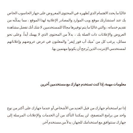
غالبًا ما يحدد الاهتمام الذي تُظهره في المحتوى المعروض على جهاز الحاسوب الخاص
بك عند استشارتك موقع ويب الموارد والمصادر الإعلانية لهذا الموقع ، مما يمكّنه من
تقديم خدماته ، والتي غالبًا ما يتم توفيرها مجانًا للمستخدمين. لا شك أنك تفضل مشاهدة
العروض والإعلانات ذات الصلة بك ، بدلاً من المحتوى الذي لا يهمك أبداً. وعلى نحو
مماثل، يرغب كل من "ميك أب فور إيفر" والمعلنون في عرض عروضهم وإعلاناتهم
لمستخدمي الإنترنت الذين يُرجح أن يكونوا مهتمين بها.
معلومات مهمة، إذا كنت تستخدم جهازك مع مستخدمين آخرين
إذا تم استخدام جهازك من قبل العديد من الأشخاص أو عندما جهازك على أكثر من نوع
واحد من برامج المتصفح، لن يمكننا التأكد من أن الخدمات والإعلانات المرسلة إلى
جهازك ستتوافق مع استخدامك للجهاز، بدلاً من مستخدم آخر.