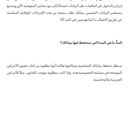
إبرام و الدخول في اتفاقيات نقل البيانات استنادًا إلى بنود معايير المفوضية الأوروبية مع
مستلمي البيانات المعنيين. يمكنك طلب نسخة من هذه الإجراءات الوقائية المناسبة
عن طريق الاتصال بنا كما هو مبين في البند (9).
ثامناً: ما هي المدة التي سنحتفظ فيها ببياناتك؟
سنظل نحتفظ ببياناتك الشخصية ونعالجها طالما أنها مطلوبة من أجل تحقيق الأغراض
الموضحة في سياسة الخصوصية هذه، وإذا كانت مطلوبة بموجب القانون، مثلاً للأغراض
الضريبية والمحاسبية.