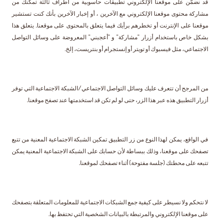
قد نضمّن على موقعنا الإلكتروني تطبيقات حاسوبية من أطراف ثالثة تمكّنك من
مشاركة محتوى موقعنا الإلكتروني مع الآخرين ، أو إخبار الآخرين بأنك كنت تستشير
موقعنا على الإنترنت أو تخطرهم برأيك فيما يتعلق بالمحتوى على موقعنا. يتعلق هذا
بشكل خاص باستخدام أزرار "مشاركة" و "أعجبني" المعروضة على وسائل التواصل
الاجتماعي، مثل فيسبوك أو تويتر أو إنستجرام أو بنتريست، إلخ.
من المرجح أن تتعرف عليك وسائل التواصل الاجتماعي/الشبكة الاجتماعية التي توفر
أزرار التطبيق هذه عبر هذا الزر، حتى لو لم تكن قد استخدمتها عند تصفح موقعنا.
في الواقع، يمكن لهذا النوع من زر التطبيق تمكين الشبكة الاجتماعية المعنية من تتبع
تصفحك على موقعنا، وذلك ببساطة لأن حسابك على الشبكة الاجتماعية المعنية يمكن
تتبعه على محطتك (جلسة مفتوحة) أثناء تصفحك لموقعنا.
لا نتحكم ولا نسيطر على كيفية جمع الشبكات الاجتماعية للمعلومات المتعلقة بتصفحك
على موقعنا الإلكتروني والمرتبطة بالبيانات الشخصية التي تحتفظ بها.