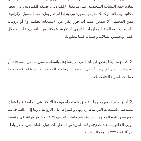
نماذج جمع البيانات الشخصية على موقعنا الإلكتروني، بصيغة إلكترونية، في بعض
مكاتبنا ومحلاتنا، وكذلك خارجها بصورة ورقية. إذا لم تقم بملء هذه الحقول الإلزامية،
فمن المحتمل ألا تتمكن "ميك أب فور إيفر" من الاستجابة لطلبك و/ أو تزويدك
بالخدمات المطلوبة. المعلومات الأخرى اختيارية وتمكننا من التعرف عليك بشكل
أفضل وتحسين اتصالاتنا وخدماتنا فيما يتعلق بك.
(2) قد نجمع أيضًا بعض البيانات التي تم إنشاؤها بواسطة مشترياتك من المنتجات أو
الخدمات ، عبر الإنترنت أو في المحلات، وخاصة المعلومات المتعلقة بقيمة ونوع
عمليات الشراء الخاصة بك.
(3) أخيرًا ، قد نجمع معلومات تتعلق باستخدام موقعنا الإلكتروني ، خاصة فيما يتعلق
بتصفحك (الصفحات التي تمت زيارتها، والنقرات على الروابط ، وما إلى ذلك). قد يتم
جمع بعض هذه المعلومات باستخدام ملفات تعريف الارتباط الموضوعة في متصفح
الويب الخاص بك عند تصفح موقعنا. لمزيد من المعلومات حول ملفات تعريف الارتباط ،
اقرأ النقطة xxx من هذه السياسة.