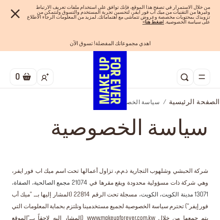
من خلال الاستمرار في تصفح هذا الموقع، فإنك توافق على استخدام ملفات تعريف الارتباط
وغيرها من التقنيات من ميك اب فور ايفر، لتحسين تجربة المستخدم والتسوق ولنتمكن من
تزويدك بمحتويات مخصصة وعروض تتماشى مع اهتماماتك. لمزيد من المعلومات الرجاء الاطلاع
على سياسة الخصوصية.
ا
ضغط هنا
>
اهدي مجموعاتك المفضلة! تسوق الآن
احصلوا على 10% خصم* على أول طلب! انشئ حساب الآن
الفرصة الأخيرة: خصم 25% على خطوط مختارة
شحن مجاني لجميع الطلبات
تسوق الآن و ادفع لاحقاً مع تابي
0
الصفحة الرئيسية
سياسة الخصوصية
سياسة الخصوصية
شركة الحبشي وشلهوب التجارية ذ.م.م، تزاول أعمالها تحت اسم ميك اب فور ايفر،
وهي شركة ذات مسؤولية محدودة ويقع مقرها في
21074 مجمع الصالحية، الصفاة،
13071 مدينة الكويت، الكويت
، مسجلة تحت الرقم 22814 (المشار إليها بــ "ميك أب
فور إيفر") تحترم سياسة الخصوصية لجميع مستخدمينا ونلتزم بحماية المعلومات التي
يتم جمعها من خلال
www.makeupforever.com.kw
(المشار إليه لاحقاً بــ"الموقع